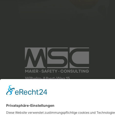
Wilhelm-Albert-Weg 15

63110 Rodgau
Tel.: +49 157 39410217
Mail: info@msc-arbeitsschutz.de