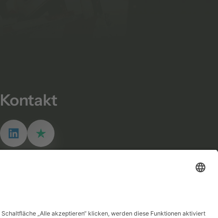
Kontakt
Mo – Fr   08:00 – 19:00

Sa – So   Geschlossen
+49 (0) 157 39410217